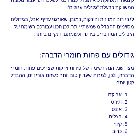
קינואה המשווקת כ"אורגנית" כמוה כמו לשלם יותר עבור מכונית
המשווקת כבעלת "גלגלים עגולים".
לגבי רוב המזונות והירקות, כמובן, שאורגני עדיף. אבל, בגידולים
מסוימים ההבדל משמעותי יותר. לכן הכנו עבורכם רשימה של
היבולים המודברים ביותר, ולעומתם, הנקיים ביותר:
גידולים עם פחות חומרי הדברה:
מצד שני, הנה רשימה של פירות וירקות שצריכים פחות חומרי
הדברה, ולכן, למרות שעדיין טוב יותר כשהם אורגניים, ההבדל
קטן יותר:
אבוקדו
תירס
אננס
בצלים
קיווי
כרוב