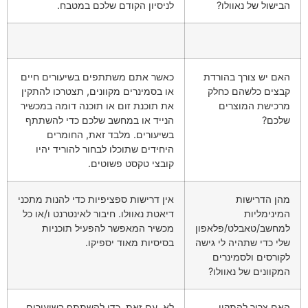
הבישול של נאוולו?
לניסיון הקודם שלכם במטבח.
האם יש צורך בהורדת
כאשר אתם משתתפים בשיעורים חיים
קבצים כלשהם כחלק
או בסמינרים מקוונים, תצטרכו להתקין
מרכישת המוצרים
את תוכנת זום או תוכנה דומה במכשיר
שלכם?
הנייד או במחשב שלכם כדי להשתתף
בשיעורים. מלבד זאת, החומרים
היחידים שתוכלו לבחור להוריד יהיו
קובצי טקסט פשוטים.
מהן הדרישות
אין דרישות ספציפיות כדי להנות מתכני
המינימליות
דיאטת נאוולו. חיבור לאינטרנט ו/או כל
למחשב/טאבלט/פלאפון
מכשיר המאפשר להפעיל תוכניות
שלי כדי שתהיה לי גישה
בסיסיות מאוד יספיקו.
לקורסים ולסמינרים
המקוונים של נאוולו?
האם צריך להתקין
לא. עם זאת, כדי להשתתף בשיעורים