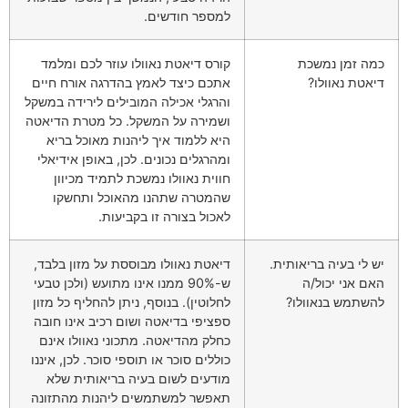
למספר חודשים.
כמה זמן נמשכת
קורס דיאטת נאוולו עוזר לכם ומלמד
דיאטת נאוולו?
אתכם כיצד לאמץ בהדרגה אורח חיים
והרגלי אכילה המובילים לירידה במשקל
ושמירה על המשקל. כל מטרת הדיאטה
היא ללמוד איך ליהנות מאוכל בריא
ומהרגלים נכונים. לכן, באופן אידיאלי
חווית נאוולו נמשכת לתמיד מכיוון
שהמטרה שתהנו מהאוכל ותחשקו
לאכול בצורה זו בקביעות.
יש לי בעיה בריאותית.
דיאטת נאוולו מבוססת על מזון בלבד,
האם אני יכול/ה
ש-90% ממנו אינו מתועש (ולכן טבעי
להשתמש בנאוולו?
לחלוטין). בנוסף, ניתן להחליף כל מזון
ספציפי בדיאטה ושום רכיב אינו חובה
כחלק מהדיאטה. מתכוני נאוולו אינם
כוללים סוכר או תוספי סוכר. לכן, איננו
מודעים לשום בעיה בריאותית שלא
תאפשר למשתמשים ליהנות מהתזונה