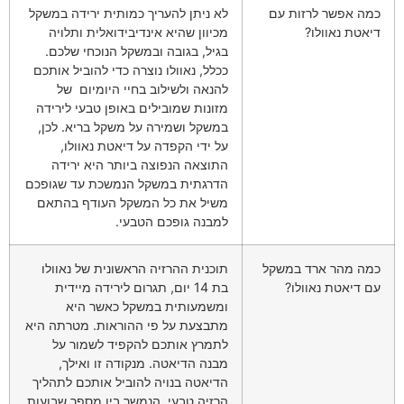
כמה אפשר לרזות עם
לא ניתן להעריך כמותית ירידה במשקל
דיאטת נאוולו?
מכיוון שהיא אינדיבידואלית ותלויה
בגיל, בגובה ובמשקל הנוכחי שלכם.
ככלל, נאוולו נוצרה כדי להוביל אותכם
להנאה ולשילוב בחיי היומיום של
מזונות שמובילים באופן טבעי לירידה
במשקל ושמירה על משקל בריא. לכן,
על ידי הקפדה על דיאטת נאוולו,
התוצאה הנפוצה ביותר היא ירידה
הדרגתית במשקל הנמשכת עד שגופכם
משיל את כל המשקל העודף בהתאם
למבנה גופכם הטבעי.
כמה מהר ארד במשקל
תוכנית ההרזיה הראשונית של נאוולו
עם דיאטת נאוולו?
בת 14 יום, תגרום לירידה מיידית
ומשמעותית במשקל כאשר היא
מתבצעת על פי ההוראות. מטרתה היא
לתמרץ אותכם להקפיד לשמור על
מבנה הדיאטה. מנקודה זו ואילך,
הדיאטה בנויה להוביל אותכם לתהליך
הרזיה טבעי, הנמשך בין מספר שבועות