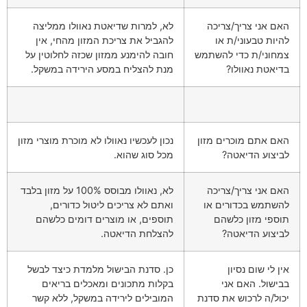
האם אני צריך/צריכה
לא, למרות שדיאטת נאוולו ממליצה
להיות טבעוני/ת או
להגביל את צריכת המזון מהחי, אין
צמחוני/ת כדי להשתמש
חובה להימנע ממזון שכזה לחלוטין על
בדיאטת נאוולו?
מנת להצליח במסע הירידה במשקל.
האם אתם מוכרים מזון
נכון לעכשיו נאוולו לא מוכרת מוצרי מזון
לביצוע הדיאטה?
מכל סוג שהוא.
האם אני צריך/צריכה
לא, נאוולו מבוסס 100% על מזון בלבד
להשתמש בכדורים או
ואתם לא צריכים ליטול כדורים,
תוספי מזון כלשהם
תוספים, או מוצרים דומים כלשהם
לביצוע הדיאטה?
להצלחת הדיאטה.
אין לי שום נסיון
כן. סדנת הבישול מלמדת כיצד לבשל
בבישול. האם אני
בקלות מתכונים ומאכלים בריאים
יכול/ה לרכוש את סדנת
המובילים לירידה במשקל, ללא קשר